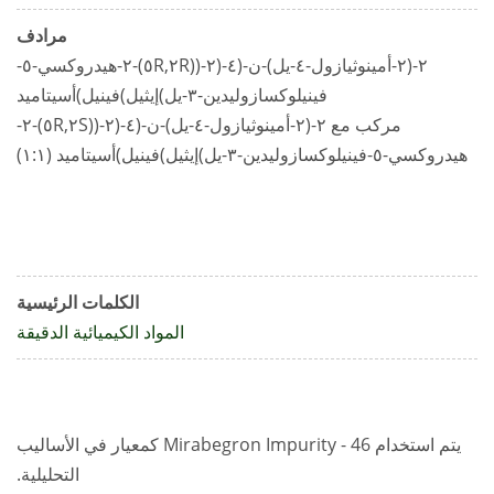
مرادف
٢-(٢-أمينوثيازول-٤-يل)-ن-(٤-(٢-((٢R,٥R)-٢-هيدروكسي-٥-
فينيلوكسازوليدين-٣-يل)إيثيل)فينيل)أسيتاميد
مركب مع ٢-(٢-أمينوثيازول-٤-يل)-ن-(٤-(٢-((٢S,٥R)-٢-
هيدروكسي-٥-فينيلوكسازوليدين-٣-يل)إيثيل)فينيل)أسيتاميد (١:١)
الكلمات الرئيسية
المواد الكيميائية الدقيقة
يتم استخدام Mirabegron Impurity - 46 كمعيار في الأساليب
التحليلية.