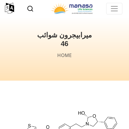
p
o
n
t
ميرابيجرون شوائب
46
Breadcrumb
HOME