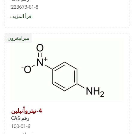
223673-61-8
اقرأ المزيد
about
ميرابي
ميرابيغرون
4-نيتروأنيلين
رقم CAS
100-01-6