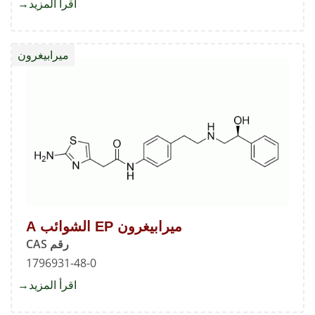
اقرأ المزيد
about
4-
نيتروأن
ميرابيغرون
ميرابيغرون EP الشوائب A
رقم CAS
1796931-48-0
اقرأ المزيد
about
ميرابي