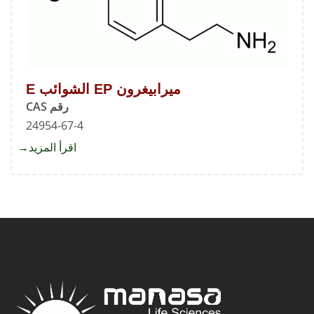
ميرابيغرون EP الشوائب E
رقم CAS
24954-67-4
اقرأ المزيد
about
ميرابي
EP
الشوائ
E