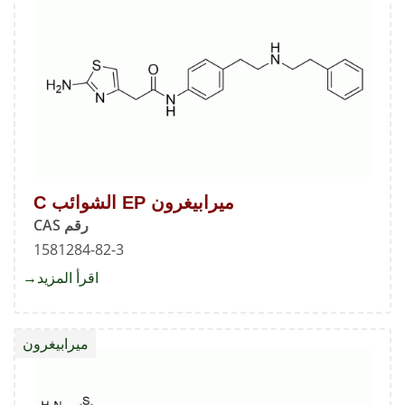
B
ميرابيغرون EP الشوائب C
رقم CAS
1581284-82-3
اقرأ المزيد
about
ميرابي
EP
ميرابيغرون
الشوائ
C