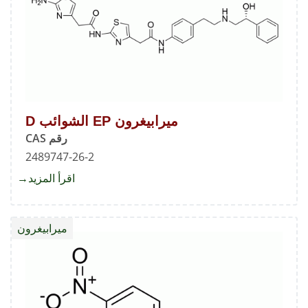
ميرابيغرون EP الشوائب D
رقم CAS
2489747-26-2
اقرأ المزيد
about
ميرابي
EP
ميرابيغرون
الشوائ
D