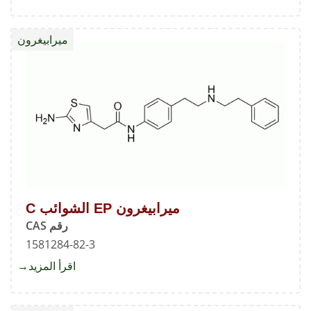
ميرابي
EP
ميرابيغرون
الشوائ
B
ميرابيغرون EP الشوائب C
رقم CAS
1581284-82-3
اقرأ المزيد
about
ميرابي
EP