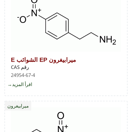
ميرابيغرون EP الشوائب E
رقم CAS
24954-67-4
اقرأ المزيد
about
ميرابي
EP
ميرابيغرون
الشوائ
E