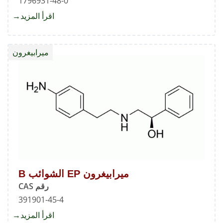
1796931-48-0
اقرأ المزيد
about
ميرابي
EP
ميرابيغرون
الشوائ
A
ميرابيغرون EP الشوائب B
رقم CAS
391901-45-4
اقرأ المزيد
about