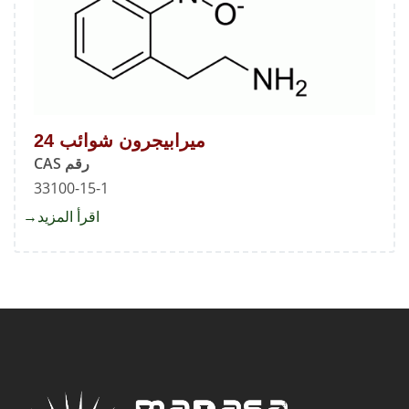
ميرابيجرون شوائب 24
رقم CAS
33100-15-1
اقرأ المزيد
about
ميرابي
شوائب
24