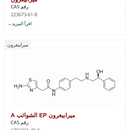
رقم CAS
223673-61-8
اقرأ المزيد
about
ميرابي
ميرابيغرون
ميرابيغرون EP الشوائب A
رقم CAS