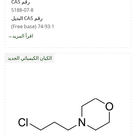
رقم CAS
5188-07-8
رقم CAS البديل
74-93-1 (Free base)
اقرأ المزيد
about
ميثانثي
الصودي
الكيان الكيميائي الجديد