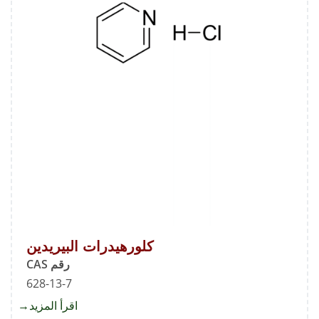
كلورهيدرات البيريدين
رقم CAS
628-13-7
اقرأ المزيد
about