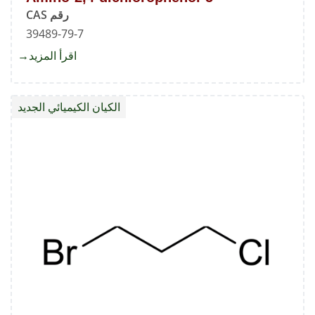
رقم CAS
39489-79-7
اقرأ المزيد
about
5-
mino-
الكيان الكيميائي الجديد
2,4-
phenol