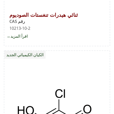
ثنائي هيدرات تنغستات الصوديوم
رقم CAS
10213-10-2
اقرأ المزيد
about
ثنائي
هيدرات
الكيان الكيميائي الجديد
تنغستا
الصودي