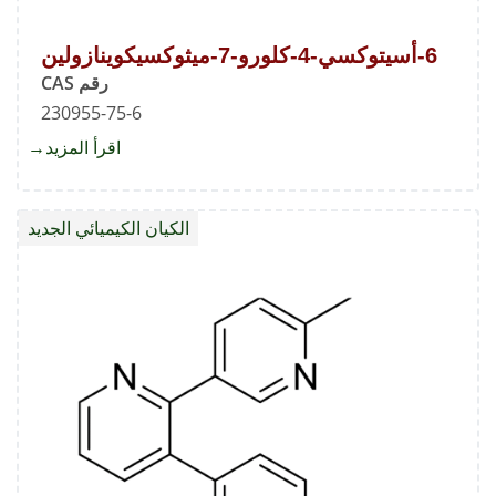
6-أسيتوكسي-4-كلورو-7-ميثوكسيكوينازولين
رقم CAS
230955-75-6
اقرأ المزيد
about
6-
الكيان الكيميائي الجديد
ميثوكس