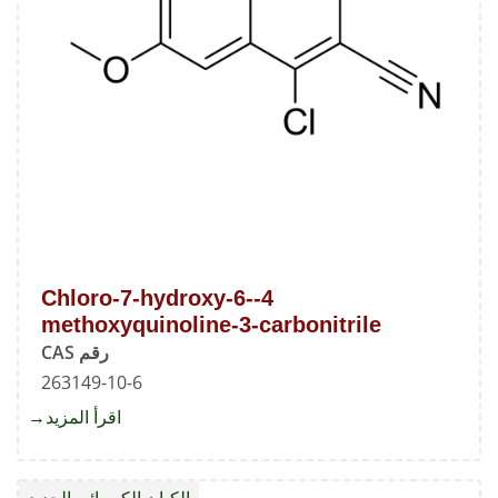
4-Chloro-7-hydroxy-6-
methoxyquinoline-3-carbonitrile
رقم CAS
263149-10-6
اقرأ المزيد
about
4-
hloro-