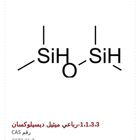
1،1،3،3-رباعي ميثيل ديسيلوكسان
رقم CAS