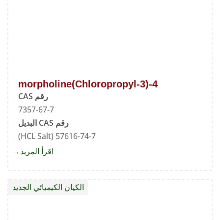
4-(3-Chloropropyl)morpholine
رقم CAS
7357-67-7
رقم CAS البديل
57616-74-7 (HCL Salt)
اقرأ المزيد
about
4-
(3-
الكيان الكيميائي الجديد
oline