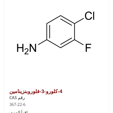
4-كلورو-3-فلوروبنزينامين
رقم CAS
367-22-6
اقرأ المزيد
about