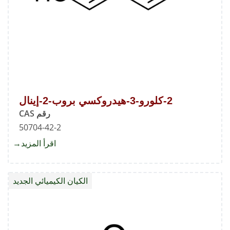
2-كلورو-3-هيدروكسي بروب-2-إينال
رقم CAS
50704-42-2
اقرأ المزيد
about
2-
الكيان الكيميائي الجديد
هيدرو
إينال