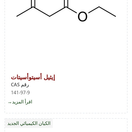
yl)-
anone
إيثيل أسيتوأسيتات
رقم CAS
141-97-9
اقرأ المزيد
about
إيثيل
أسيتوأ
الكيان الكيميائي الجديد