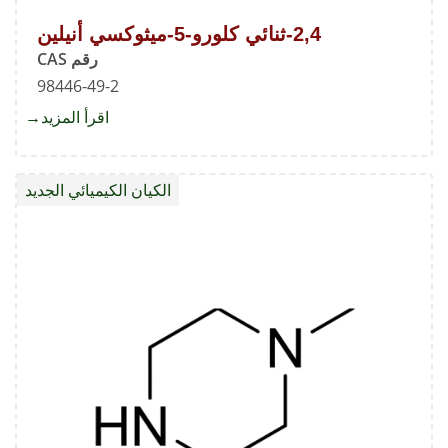
2,4-ثنائي كلورو-5-ميثوكسي أنيلين
رقم CAS
98446-49-2
اقرأ المزيد
about
2,4-
ثنائي
الكيان الكيميائي الجديد
ميثوك
أنيلين