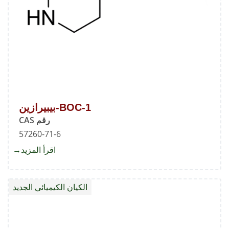
1-BOC-بيبيرازين
رقم CAS
57260-71-6
اقرأ المزيد
about
1-
BOC-
الكيان الكيميائي الجديد
بيبيراز