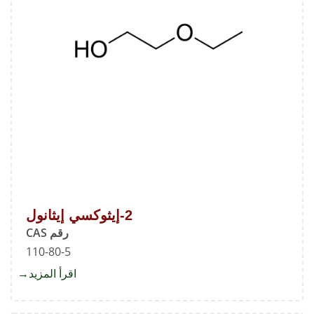
2-إيثوكسي إيثانول
رقم CAS
110-80-5
اقرأ المزيد
about
2-
إيثوكس