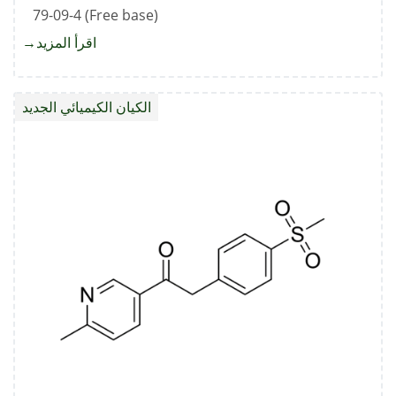
79-09-4 (Free base)
اقرأ المزيد
about
حمض
البروبي
الكيان الكيميائي الجديد